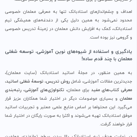
اهداف و چشم‌اندازهای استادبانک تنها به معرفی معلمان خصوصی
محدود نمی‌شود به همین دلیل یکی از دغدغه‌های همیشگی تیم
استادبانک، کمک به افزایش دانش معلمان در زمینۀ تدریس خصوصی
و گروهی نیز بوده است.
یادگیری و استفاده از شیوه‌های نوین آموزشی، توسعه شغلی
معلمان با چند قدم ساده!
به همین منظور، در مجلۀ اساتید استادبانک (سایت معلمان)،
جدیدترین مقالات آموزشی، شامل
روش‌ تدریس
،
توسعۀ شغلی اساتید
،
معرفی کتاب‌های مفید
برای معلمان،
تکنولوژی‌های آموزشی
،
رتبه‌بندی
معلمان
و بسیاری موضوعات دیگر در اختیار شما همکاران عزیز قرار
می‌گیرد. این محتواها بر اساس منایع علمی معتبر و تجربیات اساتید
موفق استادبانک تهیه می‌شوند و اکثرا به صورت رایگان در اختیار شما
قرار خواهند گرفت.
در نهایت هدف تیم استادبانک بالا بردن سطح توانمندی معلمین