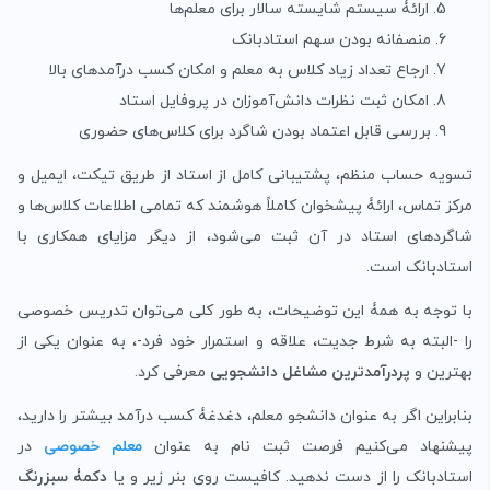
ارائۀ سیستم شایسته سالار برای معلم‌ها
منصفانه بودن سهم استادبانک
ارجاع تعداد زیاد کلاس‌ به معلم و امکان کسب درآمدهای بالا
امکان ثبت نظرات دانش‌آموزان در پروفایل استاد
بررسی قابل اعتماد بودن شاگرد برای کلاس‌های حضوری
تسویه حساب منظم، پشتیبانی کامل از استاد از طریق تیکت، ایمیل و
مرکز تماس، ارائۀ پیشخوان کاملاً هوشمند که تمامی اطلاعات کلاس‌ها و
شاگردهای استاد در آن ثبت می‌شود، از دیگر مزایای همکاری با
استادبانک است.
با توجه به همۀ این توضیحات، به طور کلی می‌توان تدریس خصوصی
را -البته به شرط جدیت، علاقه و استمرار خود فرد-، به عنوان یکی از
بهترین و
پردرآمدترین مشاغل دانشجویی
معرفی کرد.
بنابراین اگر به عنوان دانشجو معلم، دغدغۀ کسب درآمد بیشتر را دارید،
پیشنهاد می‌کنیم فرصت ثبت نام به عنوان
معلم خصوصی
در
استادبانک را از دست ندهید. کافیست روی بنر زیر و یا
دکمۀ سبزرنگ