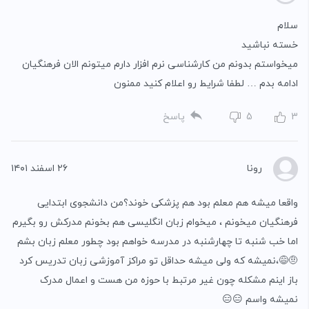
سلام
خسته نباشید
میخواستم بدونم من کارشناسی نرم افزار دارم میتونم الان فرهنگیان
ادامه بدم … لطفا شرایط رو اعلام کنید ممنون
3
5
پاسخ
رونا
۲۶ اسفند ۱۴۰۱
واقعا میشه هم معلم بود هم پزشکی خوند؟من دانشجوی ابتدایی
فرهنگیان میخونم ، میخوام زبان انگلیسی هم بخونم مدرکش رو بگیرم
اما خب شنبه تا چهارشنبه در مدرسه خواهم بود چطور معلم زبان بشم
🤨😅،نمیشه که ولی میشه حداقل تو مراکز آموزشی زبان تدریس کرد
باز اینم مشکله چون غیر مرتبط با حوزه من هست و اعمال مدرک
نمیشه واسم 😑😑