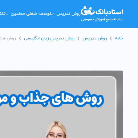
روش تدریس
توسعه شغلی معلمین
تکن
خانه
روش تدریس
روش تدریس زبان انگلیسی
روش های 
❯
❯
❯
طرح درس
اول
ریاضی
دوم
فیزیک
سوم
شیمی
چهارم
زیست شناسی
پنجم
ادبیات
ششم
علوم