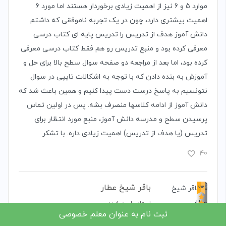
موارد 5 و 6 نیز از اهمیت زیادی برخوردار هستند اما مورد 6
اهمیت بیشتری دارد، چون در یک تجربه ناموفقی که داشتم
دانش آموز هدف از تدریس را تدریس پایه ای کتاب درسی
معرفی کرده بود و منبع تدریس رو هم فقط کتاب درسی معرفی
کرده بود، اما بعد از مراجعه دو صفحه سوال سطح بالا برای حل و
آموزش به بنده دادن که با توجه به اشکالات تایپی در سوال
نتونسیم به پاسخ درست دست پیدا کنیم و همین باعث شد که
دانش آموز از ادامه کلاسها منصرف بشه. پس در اولین تماس
پرسیدن سطح و مدرسه دانش آموز، منبع مورد انتظار برای
تدریس (یا هدف از تدریس) اهمیت زیادی داره. با تشکر
40
باقر شیخ عطار
استاد تایید شده
۰۳ اسفند ۱۳۹۸
ثبت نام به عنوان معلم خصوصی
با سلام و احترام ، ممنون از برگزاری این آموزش بسیار مهم و