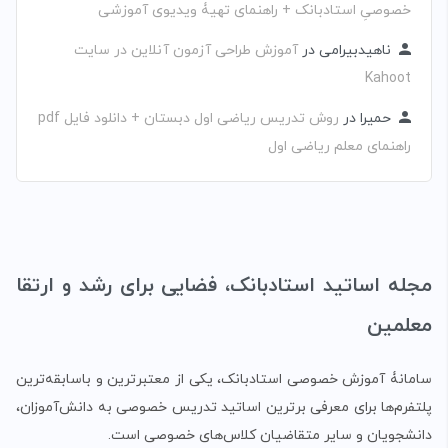
خصوصیِ استادبانک + راهنمای تهیۀ ویدیوی آموزشی
ناهیدبیرامی
در
آموزش طراحی آزمون آنلاین در سایت
Kahoot
حمیرا
در
روش تدریس ریاضی اول دبستان + دانلود فایل pdf
راهنمای معلم ریاضی اول
مجله اساتید استادبانک، فضایی برای رشد و ارتقا
معلمین
سامانۀ آموزش خصوصی استادبانک، یکی از معتبرترین و باسابقه‌ترین
پلتفرم‌ها برای معرفی برترین اساتید تدریس خصوصی به دانش‌آموزان،
دانشجویان و سایر متقاضیان کلاس‌های خصوصی است.